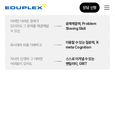
상담 신청
어떠한 어려운 문제가
문제해결력,
Problem
있더라도
그 문제를 해결해낼
Sloving Skill
수 있는
이용할 수 있는 질문력,
X-
AI시대에
AI를 지배하고
meta Cognition
자녀의 인생에
그 어떠한
스스로 이겨낼 수 있는
어려움이 있어도
멘틸리티,
GRIT