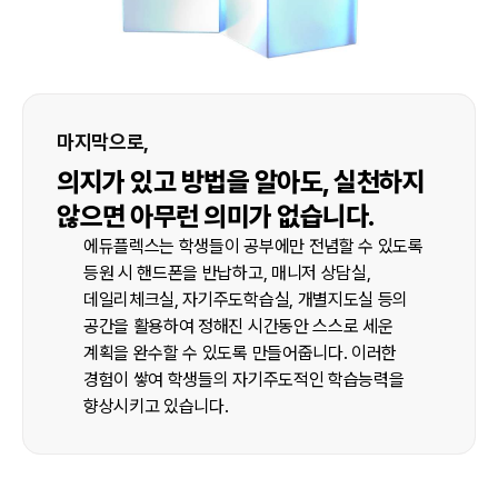
첫번째,
두번째,
마지막으로,
성공하고자 하는 의지와
성공하고자 하는 의지가
의지가 있고 방법을 알아도, 실천하지
동기부여가
있더라도,
있어야만
올바른
않으면 아무런 의미가 없습니다.
성공법을 모른다면
성공할 수 있습니다.​
성공하기
어렵습니다.
부족함이 없는 시대에 자라난 우리 아이들은 이러한
에듀플렉스는 학생들이 공부에만 전념할 수 있도록
동기부여가 참으로 어렵습니다.​ 에듀플렉스는
등원 시 핸드폰을 반납하고, 매니저 상담실,
따라서, 성공하려면 올바른 성공방법을 알아야만
20여년간 각 학생들의 특성에 맞는 동기부여의
데일리체크실, 자기주도학습실, 개별지도실 등의
합니다. 에듀플렉스는 VLT 검사를 통한 각 학생별
방법을 알고 있습니다.
공간을 활용하여 정해진 시간동안 스스로 세운
특성파악, 공부공식™, CHAMP 학습으로 최상위권이
에듀플렉스심리상담연구소에서 매니저와의 1:1
계획을 완수할 수 있도록 만들어줍니다. 이러한
되기 위한 공부방법을 학생들에게 누구보다도 잘
상담을 통해 동기부여를 이끌어냅니다. 공부하고
경험이 쌓여 학생들의 자기주도적인 학습능력을
깨우치게 할 수 있습니다.
싶은 마음을 만들어냅니다.​
향상시키고 있습니다.