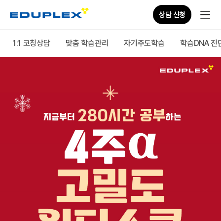
상담 신청
1:1 코칭상담
맞춤 학습관리
자기주도학습
학습DNA 진