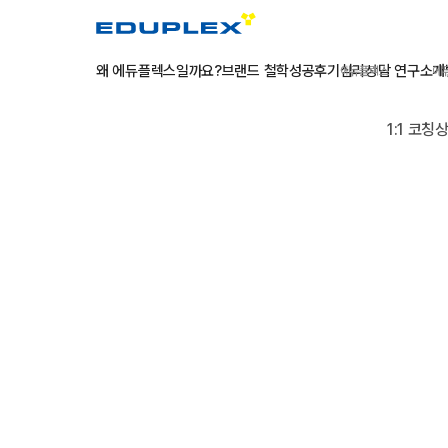
왜 에듀플렉스일까요?
브랜드 철학
성공후기
심리상담 연구소
개
에듀플렉스
에
1:1 코칭