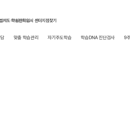
별지도 학원
진학입시 센터
지점찾기
듀플렉스 에듀코치
에듀플렉스
상담
맞춤 학습관리
자기주도학습
학습DNA 진단검사
9