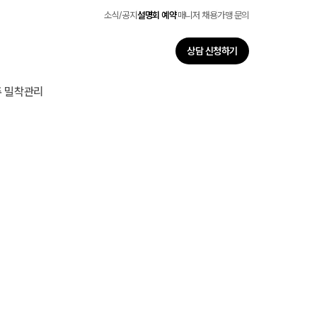
소식/공지
설명회 예약
매니저 채용
가맹 문의
상담 신청하기
주 밀착관리