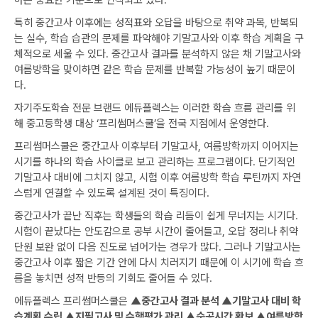
특히 중간고사 이후에는 성적표와 오답을 바탕으로 취약 과목, 반복되
는 실수, 학습 습관의 문제를 파악해야 기말고사와 이후 학습 계획을 구
체적으로 세울 수 있다. 중간고사 결과를 분석하지 않은 채 기말고사와
여름방학을 맞이하면 같은 학습 문제를 반복할 가능성이 높기 때문이
다.
자기주도학습 전문 브랜드 에듀플렉스는 이러한 학습 흐름 관리를 위
해 중고등학생 대상 ‘프리썸머스쿨’을 전국 지점에서 운영한다.
프리썸머스쿨은 중간고사 이후부터 기말고사, 여름방학까지 이어지는
시기를 하나의 학습 사이클로 보고 관리하는 프로그램이다. 단기적인
기말고사 대비에 그치지 않고, 시험 이후 여름방학 학습 루틴까지 자연
스럽게 연결할 수 있도록 설계된 것이 특징이다.
중간고사가 끝난 직후는 학생들의 학습 리듬이 쉽게 무너지는 시기다.
시험이 끝났다는 안도감으로 공부 시간이 줄어들고, 오답 정리나 취약
단원 보완 없이 다음 진도로 넘어가는 경우가 많다. 그러나 기말고사는
중간고사 이후 짧은 기간 안에 다시 치러지기 때문에 이 시기에 학습 흐
름을 놓치면 성적 반등의 기회도 줄어들 수 있다.
에듀플렉스 프리썸머스쿨은
▲중간고사 결과 분석 ▲기말고사 대비 학
습계획 수립 ▲지필고사 및 수행평가 관리 ▲순공시간 확보 ▲여름방학