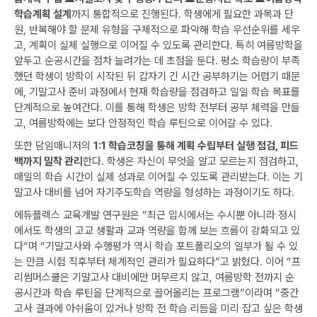
학습계획 설계
까지 통합적으로 진행된다. 학생에게 필요한 과목과 단
원, 반복해야 할 문제 유형을 구체적으로 파악해 학습 우선순위를 세우
고, 계획이 실제 실행으로 이어질 수 있도록 관리한다. 특히 여름방학을
앞두고 순공시간을 점차 늘려가는 데 초점을 둔다. 평소 학습량이 부족
했던 학생이 방학이 시작된 뒤 갑자기 긴 시간 공부하기는 어렵기 때문
에, 기말고사 준비 과정에서 현재 학습량을 점검하고 일일 학습 목표를
단계적으로 높여간다. 이를 통해 학생은 방학 전부터 공부 체력을 만들
고, 여름방학에는 보다 안정적인 학습 루틴으로 이어갈 수 있다.
또한 담임매니저의
1:1 학습코칭을 통해 계획 수립부터 실행 점검, 피드
백까지 밀착 관리
한다. 학생은 자신이 무엇을 알고 모르는지 점검하고,
매일의 학습 시간이 실제 성과로 이어질 수 있도록 관리받는다. 이는 기
말고사 대비를 넘어 자기주도학습 역량을 형성하는 과정이기도 하다.
에듀플렉스 교육개발 연구원은 “최근 입시에서는 수시뿐 아니라 정시
에서도 학생의 고교 생활과 교과 역량을 함께 보는 흐름이 강화되고 있
다”며 “기말고사와 수행평가 역시 학습 포트폴리오의 일부가 될 수 있
는 만큼 시험 직후부터 체계적인 관리가 필요하다”고 밝혔다. 이어 “프
리썸머스쿨은 기말고사 대비에만 머무르지 않고, 여름방학 전까지 순
공시간과 학습 루틴을 단계적으로 끌어올리는 프로그램”이라며 “중간
고사 결과에 아쉬움이 있거나 방학 전 학습 리듬을 미리 잡고 싶은 학생