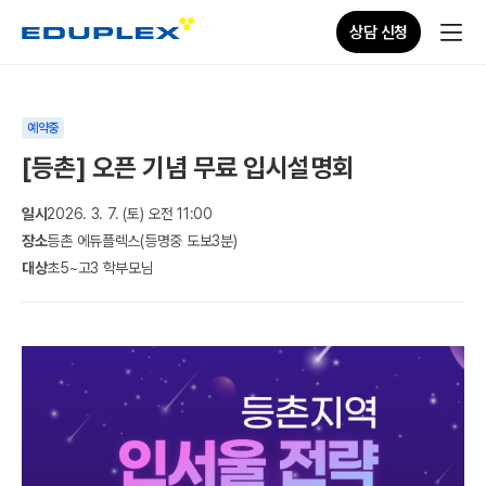
상담 신청
예약중
[등촌] 오픈 기념 무료 입시설명회
일시
2026. 3. 7. (토) 오전 11:00
장소
등촌 에듀플렉스(등명중 도보3분)
대상
초5~고3 학부모님