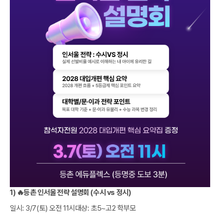
1) 🔥등촌 인서울 전략 설명회 (수시 vs 정시)
일시: 3/7(토) 오전 11시대상: 초5~고2 학부모