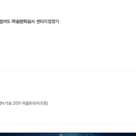
별지도 학원
진학입시 센터
지점찾기
듀플렉스 에듀코치
에듀플렉스
비석로 269 마들프라자 6층)