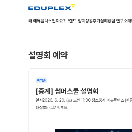
왜 에듀플렉스일까요?
브랜드 철학
성공후기
심리상담 연구소
개
에듀플렉스
에
설명회 예약
예약중
[중계] 썸머스쿨 설명회
·
일시
2026. 6. 20. (토) 오전 11:00
장소
중계 에듀플렉스 (한글
대상
초5-고2 학부모