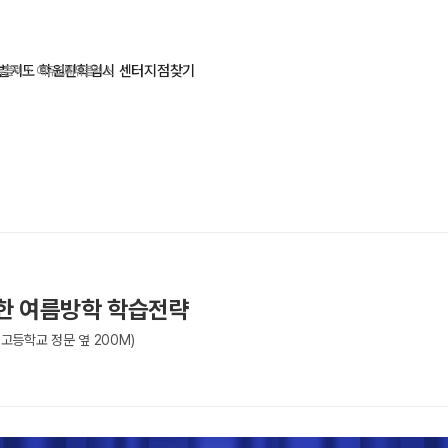
별지도 학원
진학입시 센터
지점찾기
듀플렉스 에듀코치
에듀플렉스
위한 여름방학 학습전략
고등학교 정문 옆 200M)