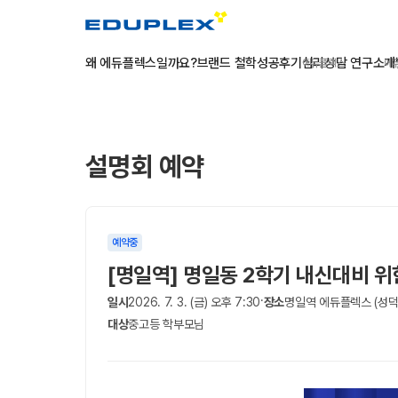
왜 에듀플렉스일까요?
브랜드 철학
성공후기
심리상담 연구소
개
에듀플렉스
에
설명회 예약
예약중
[명일역] 명일동 2학기 내신대비 
·
일시
2026. 7. 3. (금) 오후 7:30
장소
명일역 에듀플렉스 (성덕
대상
중고등 학부모님