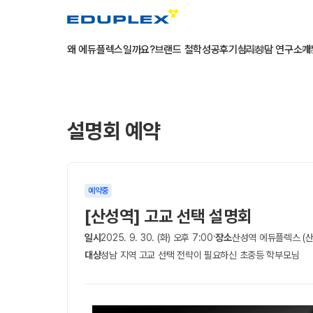
왜 에듀플렉스일까요?
브랜드 철학
성공후기
심리상담 연구소
개
에듀플렉스
에
설명회 예약
예약중
[산성역] 고교 선택 설명회
·
일시
2025. 9. 30. (화) 오후 7:00
장소
산성역 에듀플렉스 (산
대상
성남 지역 고교 선택 전략이 필요하신 초중등 학부모님