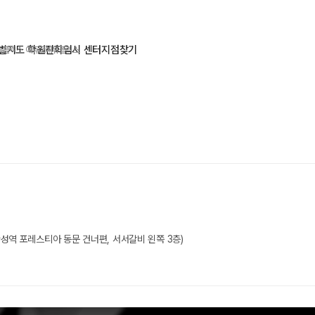
별지도 학원
진학입시 센터
지점찾기
듀플렉스 에듀코치
에듀플렉스
성역 포레스티아 동문 건너편, 서서갈비 왼쪽 3층)