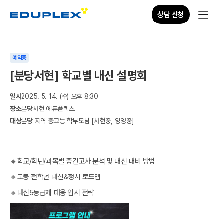
상담 신청
예약중
[분당서현] 학교별 내신 설명회
일시
2025. 5. 14. (수) 오후 8:30
장소
분당서현 에듀플렉스
대상
분당 지역 중고등 학부모님 [서현중, 양영중]
🔸학교/학년/과목별 중간고사 분석 및 내신 대비 방법
🔸고등 전학년 내신&정시 로드맵
🔸내신5등급제 대응 입시 전략