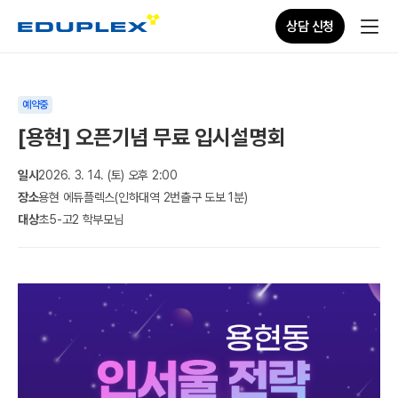
상담 신청
예약중
[용현] 오픈기념 무료 입시설명회
일시
2026. 3. 14. (토) 오후 2:00
장소
용현 에듀플렉스(인하대역 2번출구 도보 1분)
대상
초5-고2 학부모님